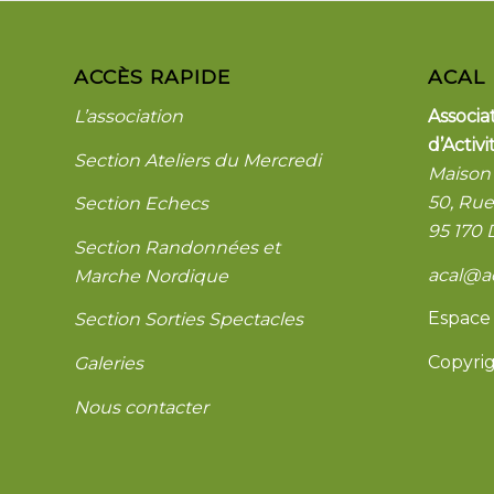
ACCÈS RAPIDE
ACAL
L’association
Associ
d’Activi
Section Ateliers du Mercredi
Maison 
50, Ru
Section Echecs
95 170
Section Randonnées et
acal@ac
Marche Nordique
Espace
Section Sorties Spectacles
Copyri
Galeries
Nous contacter