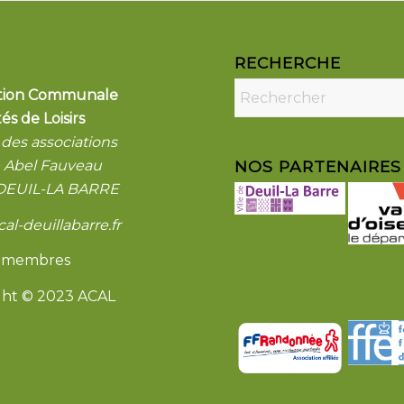
RECHERCHE
ation Communale
tés de Loisirs
des associations
e Abel Fauveau
NOS PARTENAIRES
 DEUIL-LA BARRE
al-deuillabarre.fr
 membres
ght © 2023 ACAL