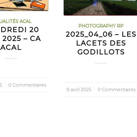
UALITÉS ACAL
PHOTOGRAPHY RP
DREDI 20
2025_04_06 – LES
 2025 – CA
LACETS DES
ACAL
GODILLOTS
5
0 Commentaires
9 avril 2025
/
0 Commentaires