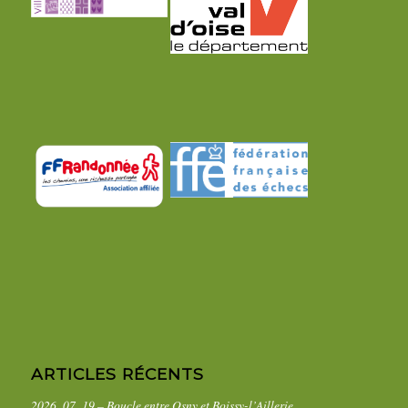
ARTICLES RÉCENTS
2026_07_19 – Boucle entre Osny et Boissy-l’Aillerie