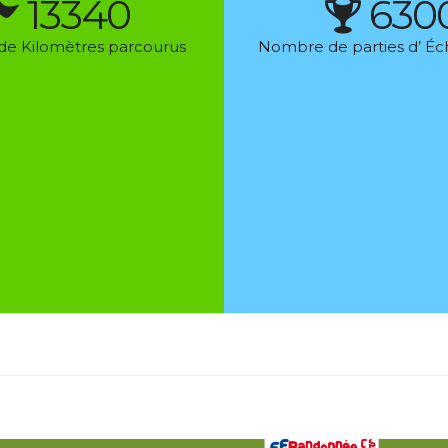
13340
630
e Kilomètres parcourus
Nombre de parties d’ Éc
RECHERCHE
ation Communale
tés de Loisirs
des associations
e Abel Fauveau
NOS PARTENAIRES
 DEUIL-LA BARRE
al-deuillabarre.fr
 membres
ght © 2023 ACAL