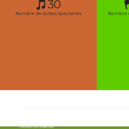
30
Nombre de sorties spectacles
Nombre d
ACCÈS RAPIDE
ACAL
L’association
Associ
d’Activi
Section Ateliers du Mercredi
Maison 
50, Ru
Section Echecs
95 170
Section Randonnées et
acal@ac
Marche Nordique
Espace
Section Sorties Spectacles
Copyri
Galeries
Nous contacter