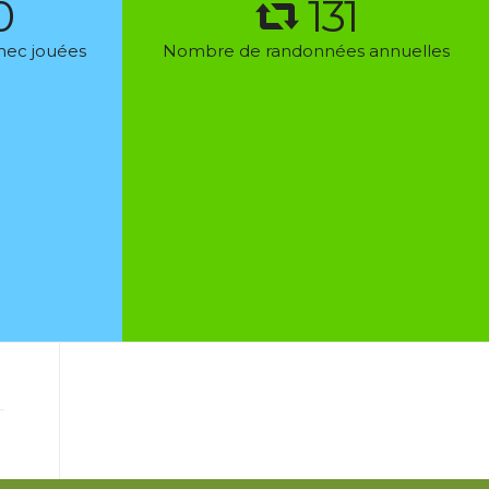
0
138
hec jouées
Nombre de randonnées annuelles
ARTICLES RÉCENTS
2026_07_19 – Boucle entre Osny et Boissy-
l’Aillerie
2026_06_19/20/21 Week-end en Champagne
(par le collectif)
2026_06_14 – A la découverte de Giverny
2026_06_07 – Rando-repas annuel à Coye
et Lamorlay
Mercredi 30 septembre 2026