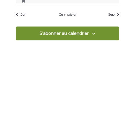
évènement
évènements
évènements
évènements
évènements
évènements
évènemen
évènements
Juil
Ce mois-ci
Sep
S’abonner au calendrier