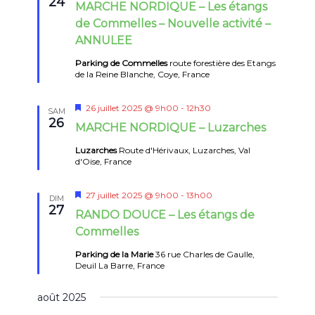
24
MARCHE NORDIQUE – Les étangs
avant
de Commelles – Nouvelle activité –
ANNULEE
Parking de Commelles
route forestière des Etangs
de la Reine Blanche, Coye, France
Mis
26 juillet 2025 @ 9h00
-
12h30
SAM
en
26
MARCHE NORDIQUE – Luzarches
avant
Luzarches
Route d'Hérivaux, Luzarches, Val
d'Oise, France
Mis
27 juillet 2025 @ 9h00
-
13h00
DIM
en
27
RANDO DOUCE – Les étangs de
avant
Commelles
Parking de la Marie
36 rue Charles de Gaulle,
Deuil La Barre, France
août 2025