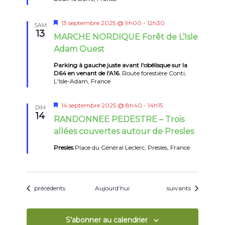
Mis
13 septembre 2025 @ 9h00
-
12h30
SAM
en
13
MARCHE NORDIQUE Forêt de L’Isle
avant
Adam Ouest
Parking à gauche juste avant l'obélisque sur la
D64 en venant de l'A16.
Route forestière Conti,
L'Isle-Adam, France
Mis
14 septembre 2025 @ 8h40
-
14h15
DIM
en
14
RANDONNEE PEDESTRE – Trois
avant
allées couvertes autour de Presles
Presles
Place du Général Leclerc, Presles, France
Évènements
Évènements
précédents
Aujourd’hui
suivants
S’abonner au calendrier