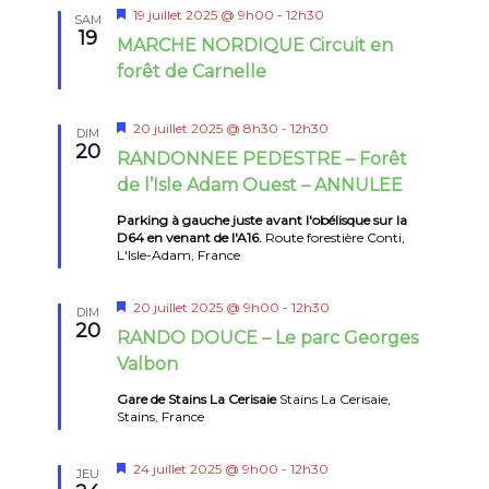
Mis
19 juillet 2025 @ 9h00
-
12h30
SAM
en
19
MARCHE NORDIQUE Circuit en
avant
forêt de Carnelle
Mis
20 juillet 2025 @ 8h30
-
12h30
DIM
en
20
RANDONNEE PEDESTRE – Forêt
avant
de l’Isle Adam Ouest – ANNULEE
Parking à gauche juste avant l'obélisque sur la
D64 en venant de l'A16.
Route forestière Conti,
L'Isle-Adam, France
Mis
20 juillet 2025 @ 9h00
-
12h30
DIM
en
20
RANDO DOUCE – Le parc Georges
avant
Valbon
Gare de Stains La Cerisaie
Stains La Cerisaie,
Stains, France
Mis
24 juillet 2025 @ 9h00
-
12h30
JEU
en