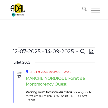
Évènements
Recherc
Naviga
12-07-2025
 - 
14-09-2025
Recherche
Liste
de
et
Sélectionnez
vues
juillet 2025
navigati
une
Évène
date.
de
Mis
12 juillet 2025 @ 9h00
-
12h30
SAM
en
12
MARCHE NORDIQUE Forêt de
vues
avant
Montmorency Ouest
Évènem
Parking route forestière du Milieu
parking route
forestière du milieu D192, Saint-Leu-La-Forêt,
France