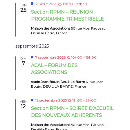
Mis
25 août 2025 @ 19h30
-
22h30
LUN
en
25
Section RPMN – REUNION
avant
PROGRAMME TRIMESTRIELLE
Maison des Associations
50 rue Abel Fauveau,
Deuil-la Barre, France
septembre 2025
Mis
7 septembre 2025 @ 10h00
-
18h00
DIM
en
7
ACAL – FORUM DES
avant
ASSOCIATIONS
stade Jean Bouin Deuil-La Barre
6, rue Jean
Bouin, DEUIL LA BARRE, France
Mis
12 septembre 2025 @ 19h30
-
21h00
VEN
en
12
Section RPMN – SOIREE D’ACCUEIL
avant
DES NOUVEAUX ADHERENTS
Maison des Associations
50 rue Abel Fauveau,
Deuil-la Barre, France