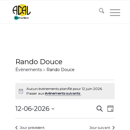
Rando Douce
Évènements
Rando Douce
Évènements
Aucun évènements planifié pour 12 juin 2026.
for
Notice
Passer aux
évènements suivants
.
12
Recherc
Naviga
12-06-2026
juin
Recherche
Jour
de
et
2026
Sélectionnez
vues
navigati
une
Évène
Jour précédent
Jour suivant