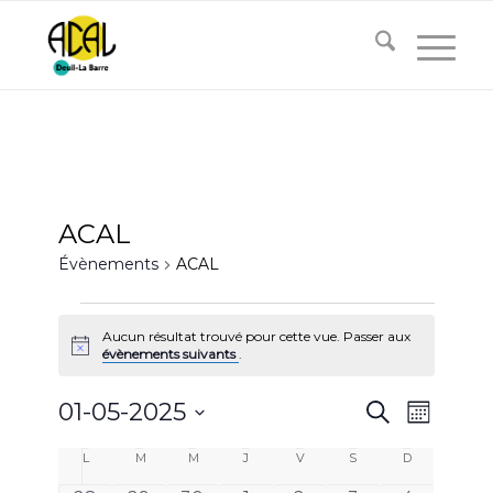
ACAL
Évènements
ACAL
Évènements
Aucun résultat trouvé pour cette vue. Passer aux
Notice
évènements suivants
.
Recherc
Naviga
01-05-2025
Recherche
Mois
de
et
Sélectionnez
vues
Calendrier
L
lundi
M
mardi
M
mercredi
J
jeudi
V
vendredi
S
samedi
D
dimanche
navigati
une
Évène