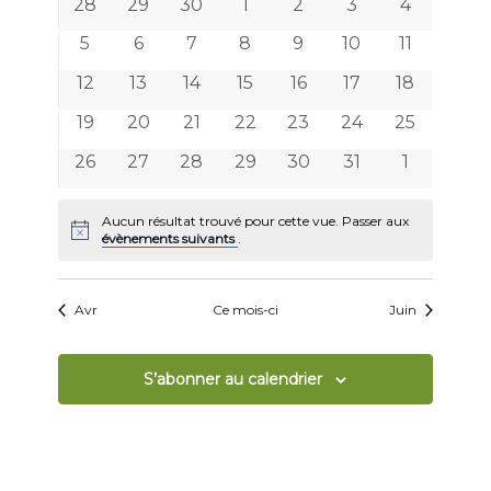
de
0
0
0
0
0
0
0
28
29
30
1
2
3
4
date.
de
Évènements
évènements
évènements
évènements
évènements
évènements
évènements
évènemen
0
0
0
0
0
0
vues
0
5
6
7
8
9
10
11
évènements
évènements
évènements
évènements
évènements
évènements
évènemen
Évènem
0
0
0
0
0
0
0
12
13
14
15
16
17
18
évènements
évènements
évènements
évènements
évènements
évènements
évènemen
0
0
0
0
0
0
0
19
20
21
22
23
24
25
évènements
évènements
évènements
évènements
évènements
évènements
évènemen
0
0
0
0
0
0
0
26
27
28
29
30
31
1
évènements
évènements
évènements
évènements
évènements
évènements
évènemen
Aucun résultat trouvé pour cette vue. Passer aux
Notice
évènements suivants
.
Avr
Ce mois-ci
Juin
S’abonner au calendrier