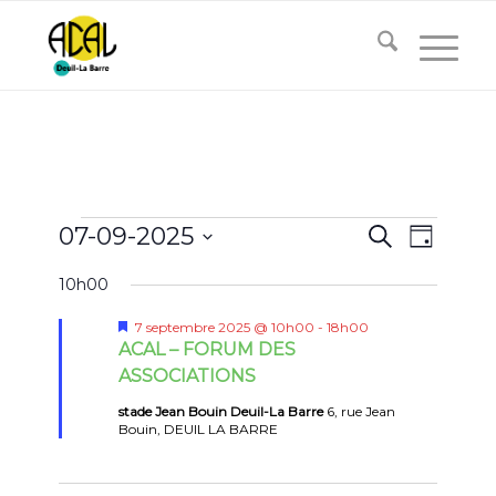
Évènements
Recherc
Naviga
07-09-2025
Recherche
Jour
de
et
for
Sélectionnez
vues
10h00
navigati
une
Évène
7
date.
de
Mis
7 septembre 2025 @ 10h00
-
18h00
en
septembre
ACAL – FORUM DES
vues
avant
ASSOCIATIONS
2025
Évènem
stade Jean Bouin Deuil-La Barre
6, rue Jean
Bouin, DEUIL LA BARRE