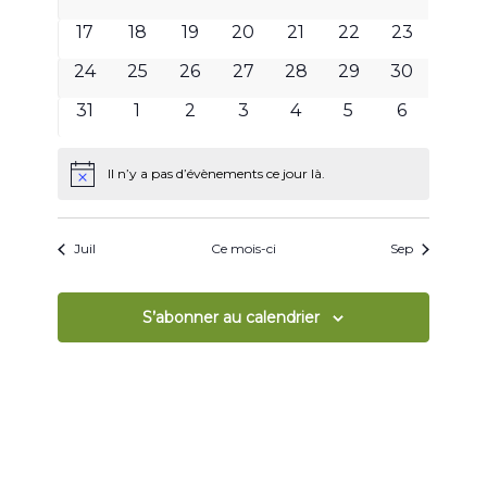
évènements
évènements
évènements
évènements
évènements
évènements
évènemen
0
0
0
0
0
0
0
17
18
19
20
21
22
23
évènements
évènements
évènements
évènements
évènements
évènements
évènemen
0
0
0
0
0
0
0
24
25
26
27
28
29
30
évènements
évènements
évènements
évènements
évènements
évènements
évènemen
0
0
0
0
0
0
0
31
1
2
3
4
5
6
évènements
évènements
évènements
évènements
évènements
évènements
évènemen
Il n’y a pas d’évènements ce jour là.
Notice
Juil
Ce mois-ci
Sep
S’abonner au calendrier