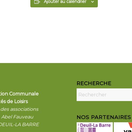
Ajouter au calendrier
RECHERCHE
ation Communale
tés de Loisirs
des associations
e Abel Fauveau
NOS PARTENAIRES
 DEUIL-LA BARRE