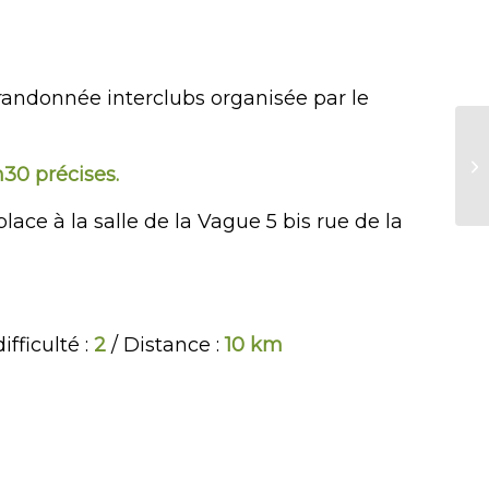
andonnée interclubs organisée par le
R
h30 précises
.
lace à la salle de la Vague 5 bis rue de la
fficulté :
2
/ Distance :
10 km