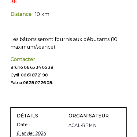
3€
Distance
:
10 km
Les bâtons seront fournis aux débutants (10
maximum/séance).
Contacter :
Bruno 06 65 34 05 38
Cyril 06 61 87 21 98
Fatna 06 28 07 26 08.
DÉTAILS
ORGANISATEUR
Date :
ACAL-RPMN
6 janvier 2024