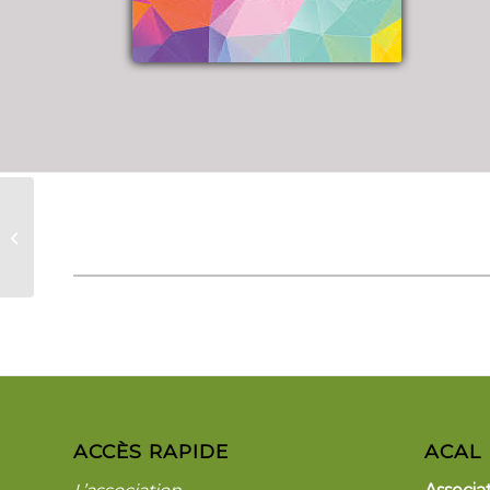
2025_06_22 – Rando-
repas annuel à Us
ACCÈS RAPIDE
ACAL