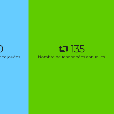
0
138
hec jouées
Nombre de randonnées annuelles
ARTICLES RÉCENTS
2026_07_19 – Boucle entre Osny et Boissy-
l’Aillerie
2026_06_19/20/21 Week-end en Champagne
(par le collectif)
2026_06_14 – A la découverte de Giverny
2026_06_07 – Rando-repas annuel à Coye