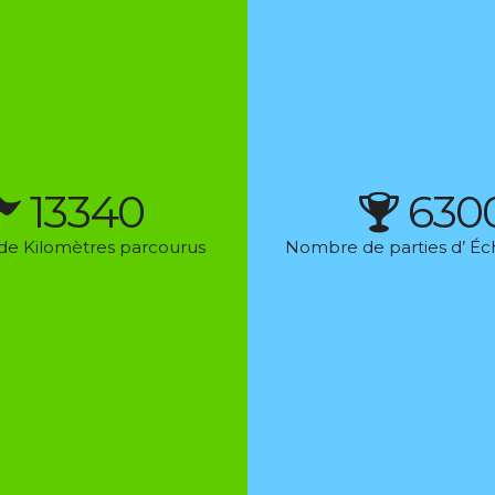
13340
630
e Kilomètres parcourus
Nombre de parties d’ Éc
RECHERCHE
ation Communale
tés de Loisirs
des associations
e Abel Fauveau
NOS PARTENAIRES
 DEUIL-LA BARRE
al-deuillabarre.fr