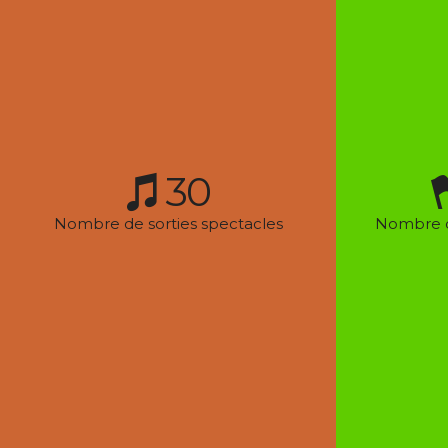
30
Nombre de sorties spectacles
Nombre d
ACCÈS RAPIDE
ACAL
L’association
Associ
d’Activi
Section Ateliers du Mercredi
Maison 
50, Ru
Section Echecs
95 170
Section Randonnées et
acal@ac
Marche Nordique