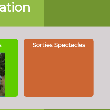
iation
s
Sorties Spectacles