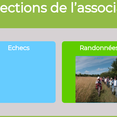
ections de l’assoc
Echecs
Randonnée